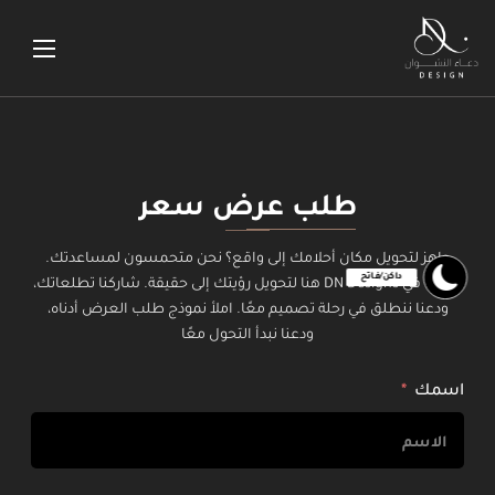
طلب عرض سعر
جاهز لتحويل مكان أحلامك إلى واقع؟ نحن متحمسون لمساعدتك.
فريقنا في DN Designs هنا لتحويل رؤيتك إلى حقيقة. شاركنا تطلعاتك،
ودعنا ننطلق في رحلة تصميم معًا. املأ نموذج طلب العرض أدناه،
ودعنا نبدأ التحول معًا
اسمك